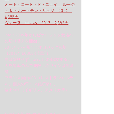
オート・コート・ド・ニュイ　 ルージ
ュ レ・ボー・モン・リュソ　2014　
4,395円
ヴォーヌ　ロマネ　2017　9,882円
Info：2009年からビオロジック栽培へ
の切り替えを開始し、
2010年から完全ビオロジック栽培
（2012年ECOCERT認証）
白は除梗せず、赤は100%除梗する。
天然酵母のみで発酵。赤ワインは無清
澄
フランス国内60%（レストランやホテ
ル、個人のワイン愛好家）、
輸出40%（イギリス、アメリカ等）