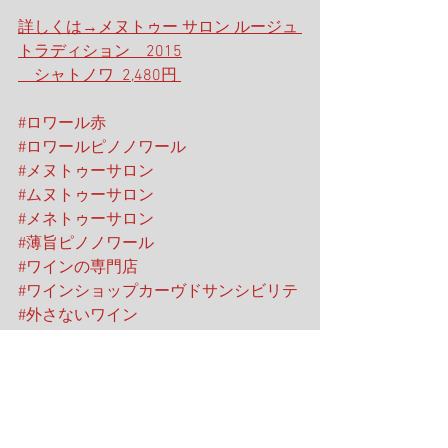
詳しくは→メヌトゥー サロン ルージュ 
トラディション　2015
　シャトノワ  2,480円 
#ロワール赤
#ロワールピノノワール
#メヌトゥーサロン
#ムヌトゥーサロン
#メネトゥーサロン
#薄旨ピノノワール
#ワインの専門店
#ワインショップカーヴドサンシビリテ
#外さないワイン
#ソムリエエクセレンス
#テイスティングで選んだワイン
#今飲んで美味しいワイン
#美味しいワインを伝えたい
#ワインこぼれ話