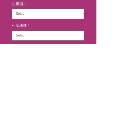
生産国
*
生産地域
*
生産地区
*
Add to Cart
女性醸造家の細やかな味わい オー
ク樽で12〜14か月熟成。生産量:
2,500本 土壌の種類とブドウの樹
齢の両方においてサヴィニー・レ・
ボーヌのアペラシオン内で最高の区
画を選択し、2011年のヴィンテー
ジからセリニシム キュヴェを造り