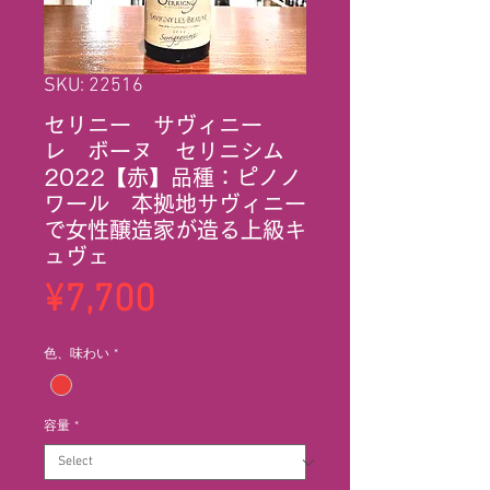
SKU: 22516
セリニー サヴィニー
レ ボーヌ セリニシム
2022【赤】品種：ピノノ
ワール 本拠地サヴィニー
で女性醸造家が造る上級キ
ュヴェ
Price
¥7,700
色、味わい
*
容量
*