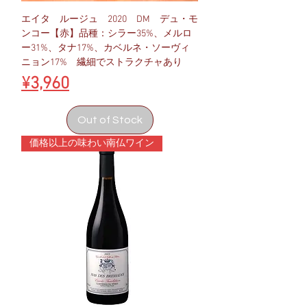
エイタ ルージュ 2020 DM デュ・モ
ンコー【赤】品種：シラー35%、メルロ
ー31%、タナ17%、カベルネ・ソーヴィ
ニョン17% 繊細でストラクチャあり
Price
¥3,960
Out of Stock
価格以上の味わい南仏ワイン