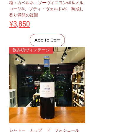
種：カベルネ・ソーヴィニヨン60％メル
ロー36%、プティ・ヴェルド4% 熟成し
香り満開の複製
Price
¥3,850
Add to Cart
飲み頃ヴィンテージ
シャトー カップ ド フォジェール