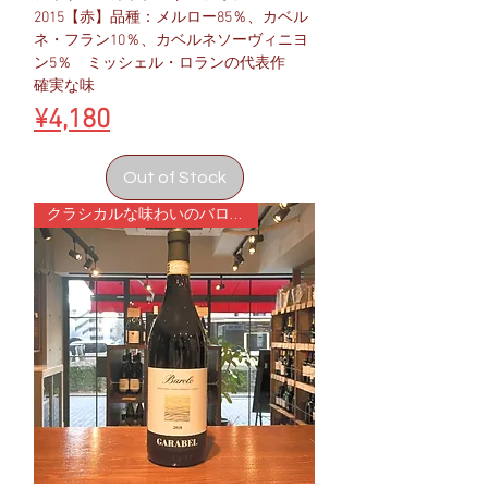
2015【赤】品種：メルロー85％、カベル
ネ・フラン10％、カベルネソーヴィニヨ
ン5％ ミッシェル・ロランの代表作
確実な味
Price
¥4,180
Out of Stock
クラシカルな味わいのバローロ