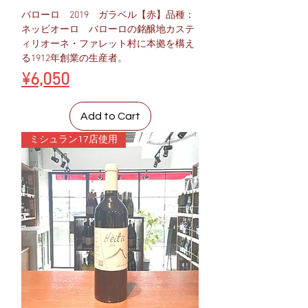
バローロ 2019 ガラベル【赤】品種：
ネッビオーロ バローロの銘醸地カステ
ィリオーネ・ファレット村に本拠を構え
る1912年創業の生産者。
Price
¥6,050
Add to Cart
ミシュラン17店使用