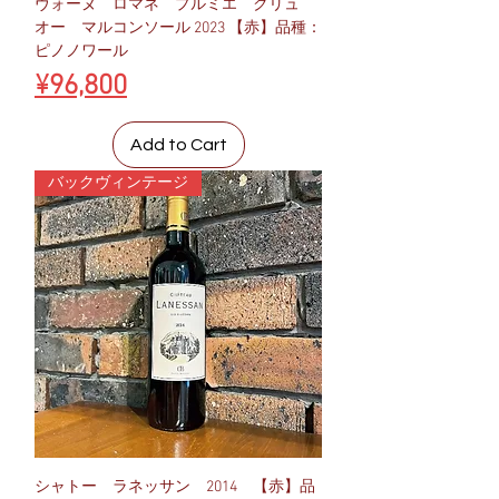
ヴォーヌ ロマネ プルミエ クリュ
オー マルコンソール 2023 【赤】品種：
ピノノワール
Price
¥96,800
Add to Cart
バックヴィンテージ
シャトー ラネッサン 2014 【赤】品