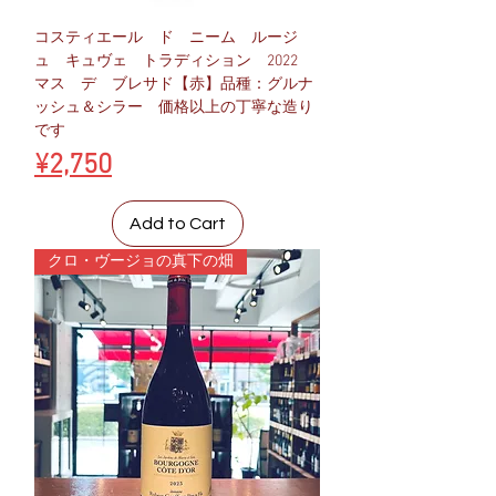
コスティエール ド ニーム ルージ
ュ キュヴェ トラディション 2022
マス デ ブレサド【赤】品種：グルナ
ッシュ＆シラー 価格以上の丁寧な造り
です
Price
¥2,750
Add to Cart
クロ・ヴージョの真下の畑