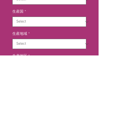
生産国
*
生産地域
*
生産地区
*
Add to Cart
鮮やかな赤紫色。ブラックベリーや
プルーンなどの黒果実系のアロマ
に、カカオやバニラのアクセント、
ビロードの様な滑らかな口当たりが
特徴。余韻にはほんのりと甘味を感
じる。熟成： オーク樽 6カ月(仏