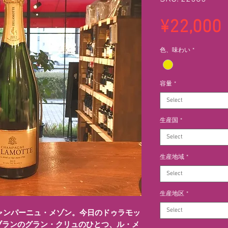
¥22,000
色、味わい
*
容量
*
Select
生産国
*
Select
生産地域
*
Select
生産地区
*
Select
シャンパーニュ・メゾン。今日のドゥラモッ
ブランのグラン・クリュのひとつ、ル・メ