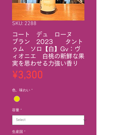
SKU: 2288
コート デュ ローヌ
ブラン 2023 タント
ゥム ソロ【白】Gv：ヴ
ィオニエ 白桃の新鮮な果
実を思わせる力強い香り
Price
¥3,300
色、味わい
*
容量
*
生産国
*