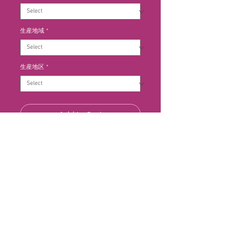
生産地域
*
生産地区
*
Add to Cart
ボンスリーヌは2006年、北部ロー
ヌのスペシャリストであるギガル家
が取得したドメーヌ。セプタントリ
アはボンスリーヌの妹ブランド、北
部地区の偉大なテロワールを盛り上
げるため、ボンスリーヌのチームが
情熱を注いで作り上げた。このヴィ
生産者情報：ボンスリーヌ
オニエ100％からつくられるワイン