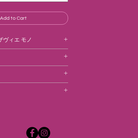
Add to Cart
ザヴィエ モノ
実質的に、1723年から続くムル
ヌ、ルネ・モニエ。ルネ・モニエ
グザヴィエが10代目を継承し
ション
くしたグザヴィエはブドウ栽培と
2004年にドメーヌ入り。モニエ
た17haのブドウ畑を耕作。18
オンを醸造している。本拠地であ
、ピュリニー・モンラッシェ、ボ
ヴォルネイ、モンテリー、サント
まで広がり、白６割、赤４割の比
栽培は徹底した耕起と、早めの収
。畝間に雑草が生えないよう頻繁
かくし、4月には芽かきをして収