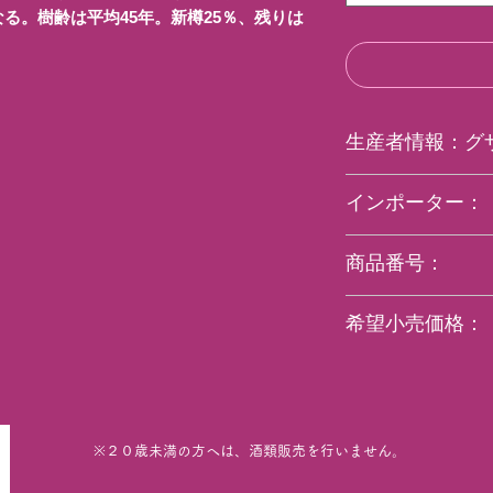
る。樹齢は平均45年。新樽25％、残りは
生産者情報：グ
グザヴィエ・モノは
インポーター：
ソーの老舗ドメー
の孫娘の婿にあたる
ラックコーポレー
た。５歳で父を亡
商品番号：
ワイン醸造を学び、
家が代々受け継いでき
blank
希望小売価格：
の異なるアペラシ
るムルソーのほか
10010
ーヌ、ポマール、
ネイやマランジュ
率である。ブドウ
量制限がモットー
※２０歳未満の方へは、酒類販売を行いません。
に耕して土壌を柔ら