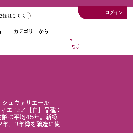
ログイン
登録はこちら
品
カテゴリーから
 シュヴァリエール
ヴィエ モノ【白】品種：
樹齢は平均45年。新樽
2年、3年樽を醸造に使