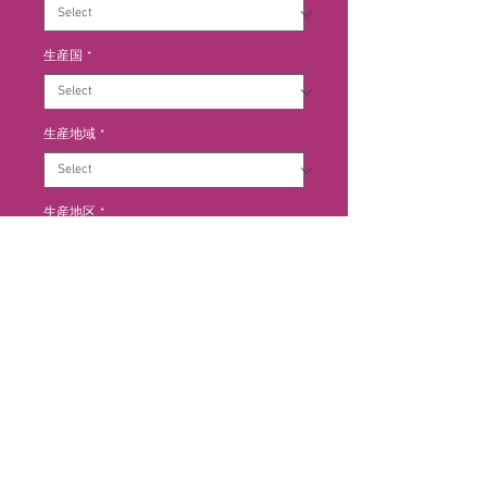
生産国
*
生産地域
*
生産地区
*
Out of Stock
Notify When Available
醸造:手摘みで収穫したブドウを
100%全房で、グラスウールのタン
クで野生酵母で自発的にアルコ-ル