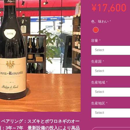
¥17,600
色、味わい
*
容量
*
Select
生産国
*
Select
生産地域
*
Select
生産地区
*
Select
。ペアリング：スズキとポワロネギのオー
：3年～7年 最新設備の投入により高品