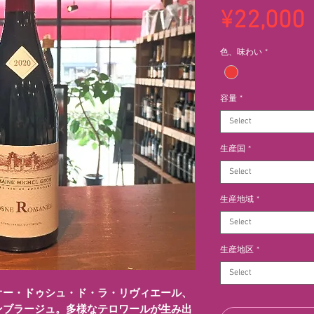
¥22,000
色、味わい
*
容量
*
Select
生産国
*
Select
生産地域
*
Select
生産地区
*
Select
オー・ドゥシュ・ド・ラ・リヴィエール、
ンブラージュ。多様なテロワールが生み出