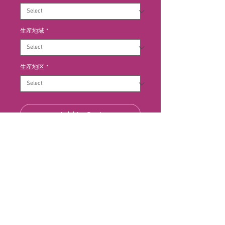
生産地域
*
生産地区
*
Add to Cart
アチェレンツァの畑と平均樹齢90
年のマスキートの畑の葡萄を使用し
ています。標高はどちらも500m、
斜面に広がります。南東向きで日当
たりが良く、風が強いため湿気を飛
ばします。オーガニックに近い栽培
方法です。畑には余計な手を加え
生産者情報：ヴィニエテ
ず、自然な状態を維持。発酵した後