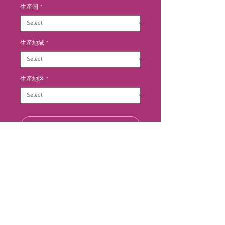
生産国
*
生産地域
*
生産地区
*
Add to Cart
「リパッソ」とは、「元に戻す」と
いう意味です。2度発酵させるのが
特徴で、1回目は通常の収穫後、10
月に行います。2回目は、2～3月
に、アマローネの搾りかすにと一緒
にして、再び発酵を行います。アマ
ローネの力強さとアロマをワインに