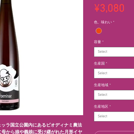
Pr
¥3,080
色、味わい
*
容量
*
Select
生産国
*
Select
生産地域
*
Select
生産地区
*
Select
ェッラ国立公園内にあるビオディナミ農法
に母から娘や義娘に受け継がれた月形イヤ