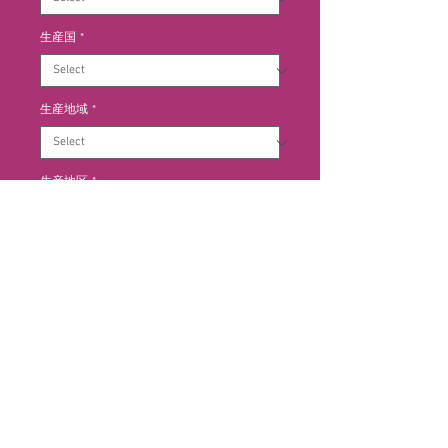
生産国
*
生産地域
*
生産地区
*
Add to Cart
ワイナリー50周年を記念して造ら
れ始めた特別なワイン。濃い赤紫
色、ブラックベリーやプルーンの様
な果実味、スパイス、バニラや甘草
などのアクセント。滑らかで長い余
韻が楽しめる。(NV)サクラ・アワ