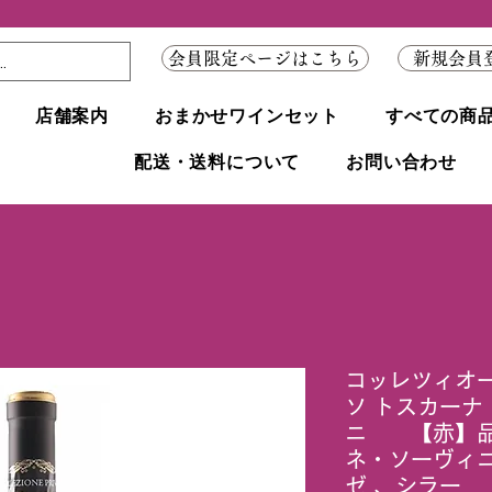
会員限定ページはこちら
新規会員
店舗案内
おまかせワインセット
すべての商
配送・送料について
お問い合わせ
コッレツィオ
ソ トスカーナ
ニ 【赤】品
ネ・ソーヴィ
ゼ 、シラー