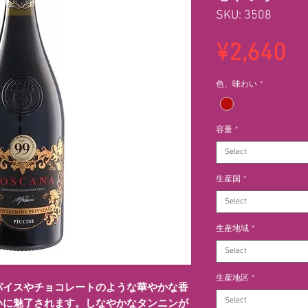
SKU: 3508
Pr
¥2,640
色、味わい
*
容量
*
Select
生産国
*
Select
生産地域
*
Select
生産地区
*
パイスやチョコレートのような華やかな香
Select
いに魅了されます。しなやかなタンニンが