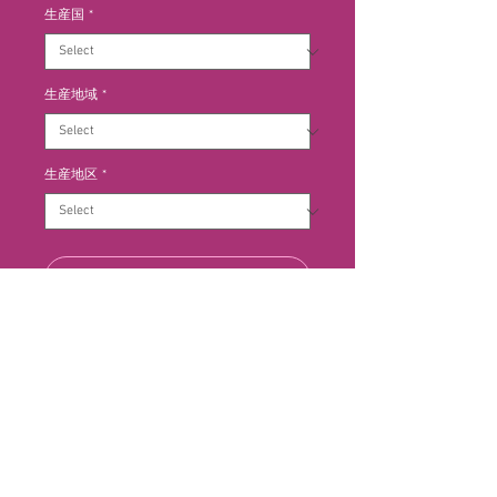
生産国
*
生産地域
*
生産地区
*
Add to Cart
少しだけ樽をかけた若いタイプのワ
インで、ティントレラは若いと強す
ぎるため、30％モナストレルをブ
レンドして、丸さを出しています。
畑の面積は60ha、標高700ｍ〜
1,000mに位置し、土壌は石灰質で
す。平均樹齢は25年以上、収穫は