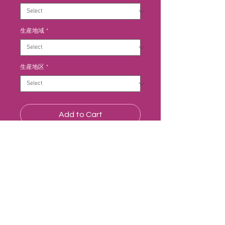
生産地域
*
生産地区
*
Add to Cart
生産者はシャブリのレジェンドで
す。収穫した葡萄は、除梗し、やさ
しくプレスします。果汁はステンレ
スタンクに入れ、10～15日間、16
～18度で発酵させます。マロラク
ティック発酵はさせていません。熟
成もステンレスタンクで行います。
生産者情報：ビーニャ ウ
シャブリと同様、ミネラルがあり、