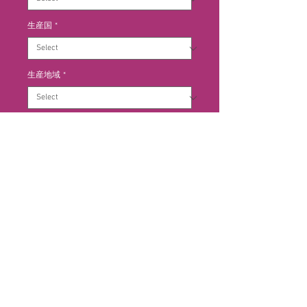
生産国
*
生産地域
*
生産地区
*
Add to Cart
ナパ・ヴァレーの畑の中でも優れた
区画のブドウで造るこのワインは、
芳醇な香りとたっぷりとしたストラ
クチャー、そしてエレガントな余韻
があります。大胆でありながらも繊
細さを兼ね備えたワイン。フレンチ