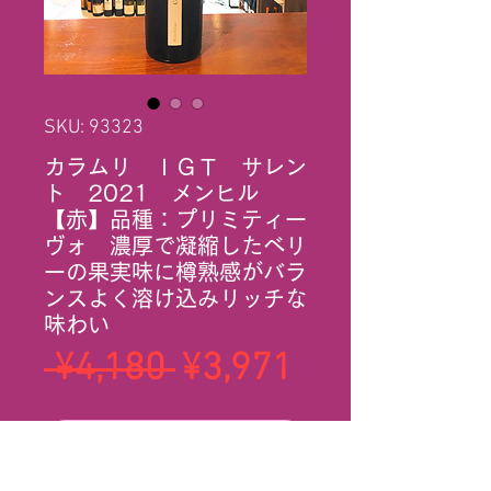
SKU: 93323
カラムリ ＩＧＴ サレン
ト 2021 メンヒル
【赤】品種：プリミティー
ヴォ 濃厚で凝縮したベリ
ーの果実味に樽熟感がバラ
ンスよく溶け込みリッチな
味わい
Regular
Sale
 ¥4,180 
¥3,971
Price
Price
Add to Cart