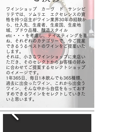
ワインショップ カーヴ ド サンシビ
リテでは、ソムリエ エクセレンスの資
格を持つ店主がワイン業界30年の経験か
ら、仕入先、生産者、生産国、生産地
域、ブドウ品種、醸造スタイル
etc・・・を考慮し、テイスティングを重
ね、それぞれのカテゴリーで、今ご提案
できるうるベストのワインをご提案いた
します。
それは、小さなワインショップに来店い
ただき、そのセレクトからお客様の好み
に合わせてご提案するセレクトショップ
のイメージです。
1年365日、毎日1本飲んでも365種類、
過去に出会ったワイン、これから出会う
ワイン、そんな中から自信をもっておす
すめできるワインをセレクトしていきた
いと思います。