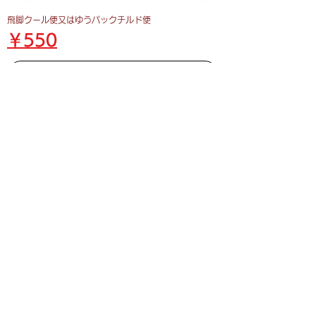
飛脚クール便又はゆうパックチルド便
価格
￥550
カートに追加する
しっかり甘口フルーティ