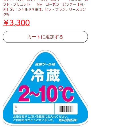
クト・ブリュット NV ヨーゼフ・ビファー【白・
泡】Gv：シャルドネ主体、ピノ・ブラン、リースリン
グ等
価格
￥3,300
カートに追加する