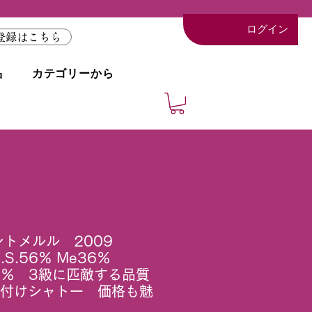
ログイン
登録はこちら
品
カテゴリーから
ントメルル 2009
S.56％ Me36％
.V.6％ 3級に匹敵する品質
格付けシャトー 価格も魅