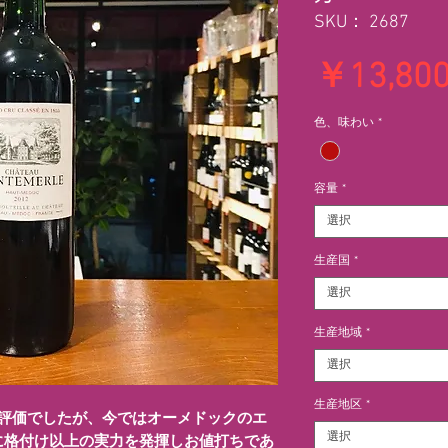
SKU： 2687
￥13,80
色、味わい
*
容量
*
選択
生産国
*
選択
生産地域
*
選択
生産地区
*
の評価でしたが、今ではオーメドックのエ
選択
に格付け以上の実力を発揮しお値打ちであ