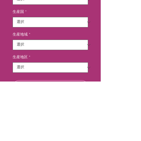
生産国
*
生産地域
*
生産地区
*
カートに追加する
畑の土壌は粘土石灰質、標高87mの
比較的冷涼な北向きのテラスに広が
っています。収穫した葡萄は酸化し
ないよう低温に冷やしてセラーに運
びます。数時間低温マセラシオンを
行い、アロマを抽出します。その