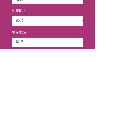
生産国
*
生産地域
*
生産地区
*
カートに追加する
レオヴィル・ポワフェレは、ポイヤ
ックに近いスパイシーな広がりのあ
るブーケ、そして長熟性が特徴で
す。黒系果実の凝縮された香りにス
パイス感じるアロマが重なります。
口に含むと、タンニンと果実味が馴