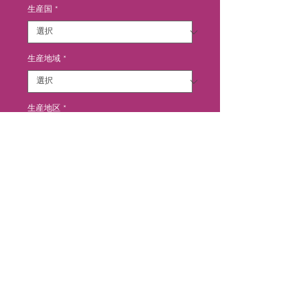
生産国
*
生産地域
*
生産地区
*
カートに追加する
村名ヴォルネイに11の区画を所有
し、２種類のキュヴェを醸造。これ
はスタンダードなタイプ。ラズベリ
ーやチェリーなど、赤い果実のアロ
マがストレートに香る、ヴォルネイ
らしく、繊細でエレガントなスタイ
ル。タンニンのキメ細かなミディア