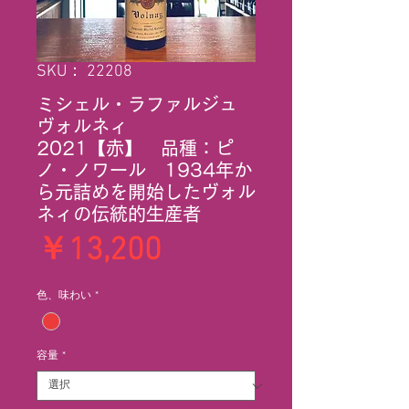
SKU： 22208
ミシェル・ラファルジュ
ヴォルネィ
2021【赤】 品種：ピ
ノ・ノワール 1934年か
ら元詰めを開始したヴォル
ネィの伝統的生産者
価
￥13,200
格
色、味わい
*
容量
*