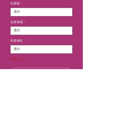
生産国
*
生産地域
*
生産地区
*
在庫なし
再入荷通知をリクエスト
等級はヴァン ド フランス 白ワ
インは、ブドウの果肉をより良く保
持し、ワインにフレッシュ感を付与
するために除梗せずに全房で圧搾し
ます。アッサンブラージュはアルコ