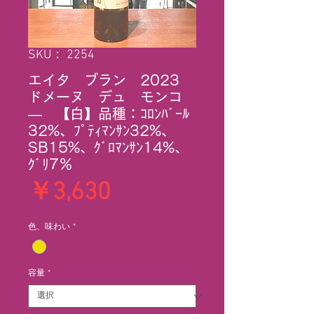
SKU： 2254
エイタ ブラン 2023
ドメーヌ デュ モンコ
― 【白】品種：ｺﾛﾝﾊﾞｰﾙ
32%、ﾌﾟﾃｨﾏﾝｻﾝ32%、
SB15%、ｸﾞﾛﾏﾝｻﾝ14%、
ｸﾞﾘ7％
価
￥3,630
格
色、味わい
*
容量
*