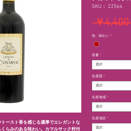
SKU： 22564
 ￥4,400
色、味わい
*
容量
*
選択
生産国
*
選択
生産地域
*
選択
生産地区
*
やトースト香を感じる濃厚でエレガントな
選択
ふくらみのある味わい。カマルサック村付