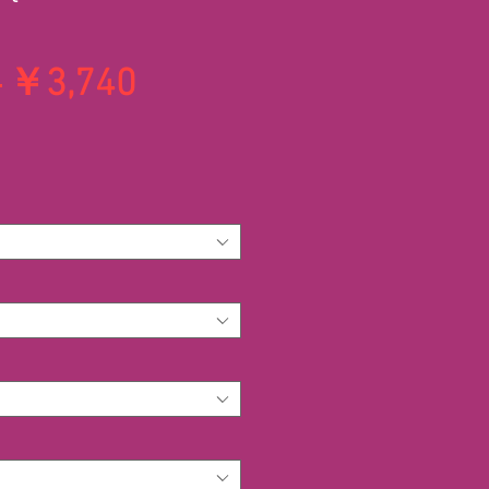
通
セ
 
￥3,740
常
ー
価
ル
格
価
格