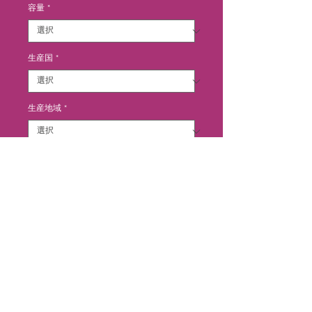
価
容量
*
格
生産国
*
生産地域
*
生産地区
*
カートに追加する
赤いベリーとスパイスの混ざり合っ
た複雑な美しいアロマ。口に含むと
果実をほおばり噛みしめるような味
わい。エスプリ・ダケリアは、ネゴ