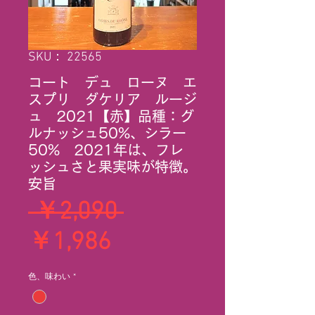
SKU： 22565
コート デュ ローヌ エ
スプリ ダケリア ルージ
ュ 2021【赤】品種：グ
ルナッシュ50%、シラー
50% 2021年は、フレ
ッシュさと果実味が特徴。
安旨
通
 ￥2,090 
セ
常
￥1,986
ー
価
色、味わい
*
ル
格