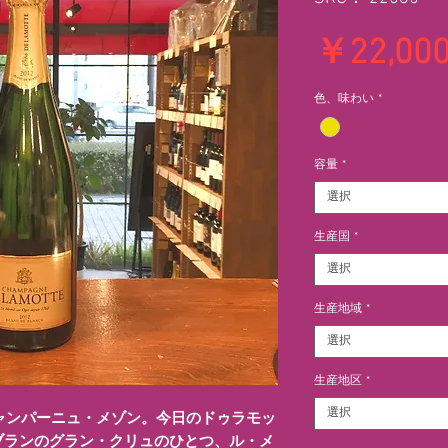
￥22,00
色、味わい
*
容量
*
選択
生産国
*
選択
生産地域
*
選択
生産地区
*
選択
シャンパーニュ・メゾン。今日のドゥラモッ
ブランのグラン・クリュのひとつ、ル・メ