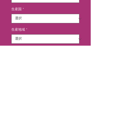
格
生産国
*
生産地域
*
生産地区
*
カートに追加する
1982年にリリースされたサンジョ
ヴェーゼ100％の「ラ・ジョイア」
がペルゴーレ・トルテやフラッチャ
ネッロなどと並び評され、スーパ
ー・タスカン生産者として認められ
ました。エレガントで柔らかなタン