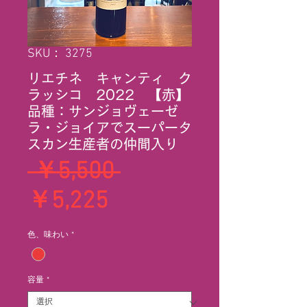
SKU： 3275
リエチネ キャンティ ク
ラッシコ 2022 【赤】
品種：サンジョヴェーゼ
ラ・ジョイアでスーパータ
スカン生産者の仲間入り
通
 ￥5,500 
セ
常
￥5,225
ー
価
色、味わい
*
ル
格
価
容量
*