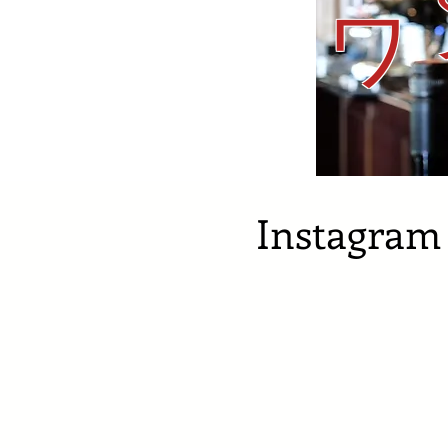
ワ
​Instagram