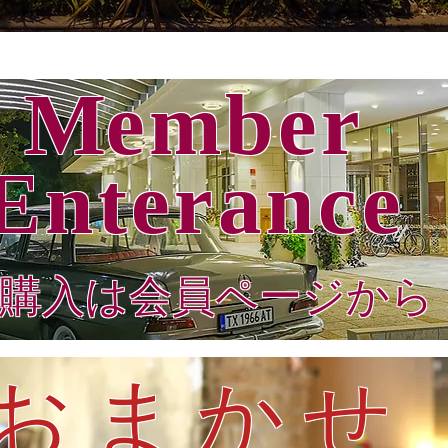
M
ember
Enterance
購入は会員ページから
おまかせ